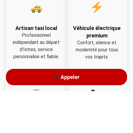
Artisan taxi local
Véhicule électrique
Professionnel
premium
indépendant au départ
Confort, silence et
d’Istres, service
modernité pour tous
personnalisé et fiable.
vos trajets.
Appeler
Conventionné
Réservation rapide
CPAM
Contact direct par
téléphone, réponse
Transport médical pris